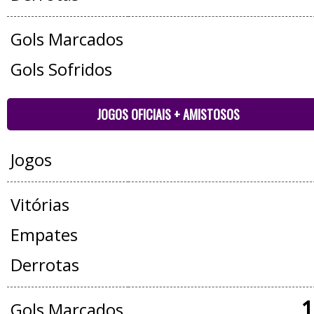
Gols Marcados
Gols Sofridos
JOGOS OFICIAIS + AMISTOSOS
Jogos
Vitórias
Empates
Derrotas
1
Gols Marcados