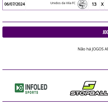
Unidos da Vila FC
13
X
06/07/2024
JO
Não há JOGOS A