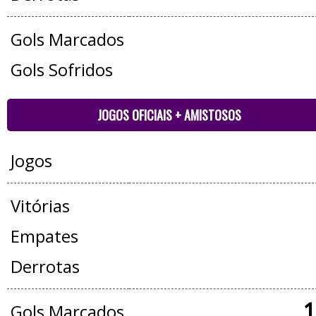
Gols Marcados
Gols Sofridos
JOGOS OFICIAIS + AMISTOSOS
Jogos
Vitórias
Empates
Derrotas
1
Gols Marcados