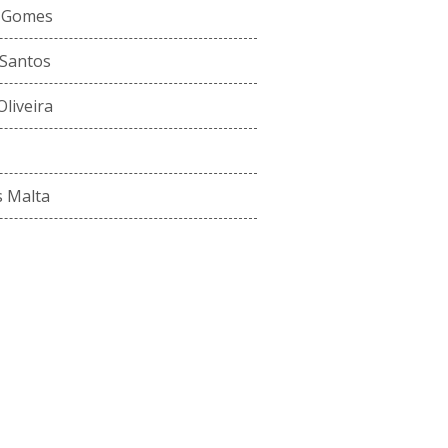
a Gomes
 Santos
liveira
s Malta