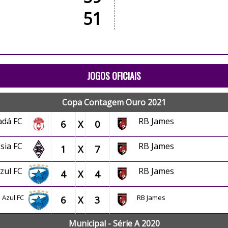
51
JOGOS OFICIAIS
Copa Contagem Ouro 2021
adá FC
RB James
6
X
0
ssia FC
RB James
1
X
7
Azul FC
RB James
4
X
4
 Azul FC
RB James
6
X
3
Municipal - Série A 2020