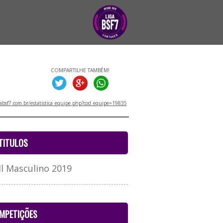
COMPARTILHE TAMBÉM!
absf7.com.br/estatistica_equipe.php?cod_equipe=19835
TITULOS
l Masculino 2019
MPETIÇÕES