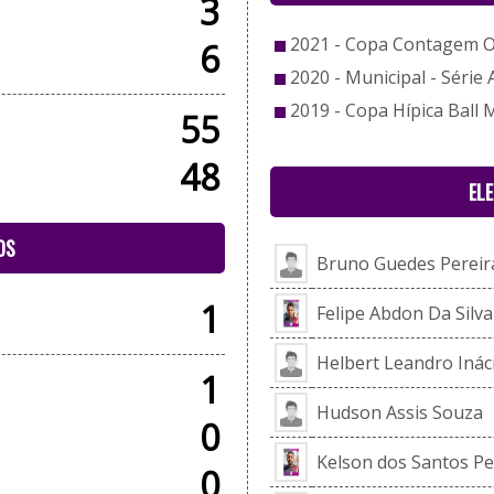
3
2021 - Copa Contagem 
6
2020 - Municipal - Série 
2019 - Copa Hípica Ball 
55
48
EL
OS
Bruno Guedes Pereir
1
Felipe Abdon Da Silva
Helbert Leandro Inác
1
Hudson Assis Souza
0
Kelson dos Santos Pe
0