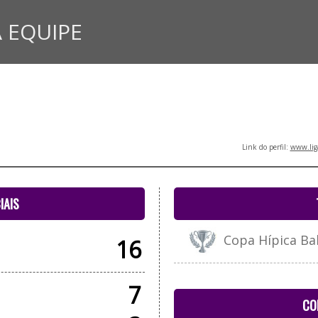
 EQUIPE
Link do perfil:
www.lig
IAIS
Copa Hípica Bal
16
7
CO