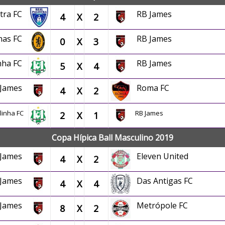
stra FC
RB James
4
X
2
nas FC
RB James
0
X
3
inha FC
RB James
5
X
4
 James
Roma FC
4
X
2
linha FC
RB James
2
X
1
Copa Hípica Ball Masculino 2019
 James
Eleven United
4
X
2
 James
Das Antigas FC
4
X
4
 James
Metrópole FC
8
X
2