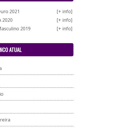
Ouro 2021
[+ info]
A 2020
[+ info]
Masculino 2019
[+ info]
ENCO ATUAL
a
io
reira