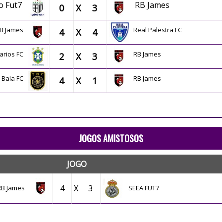
o Fut7
RB James
0
X
3
B James
Real Palestra FC
4
X
4
arios FC
RB James
2
X
3
 Bala FC
RB James
4
X
1
JOGOS AMISTOSOS
JOGO
4
X
3
RB James
SEEA FUT7