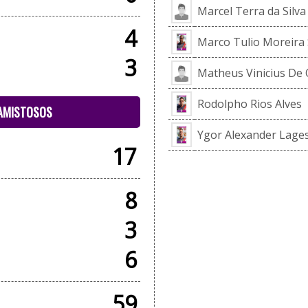
Marcel Terra da Silv
4
Marco Tulio Moreira
3
Matheus Vinicius De O
Rodolpho Rios Alves
 AMISTOSOS
Ygor Alexander Lage
17
8
3
6
59