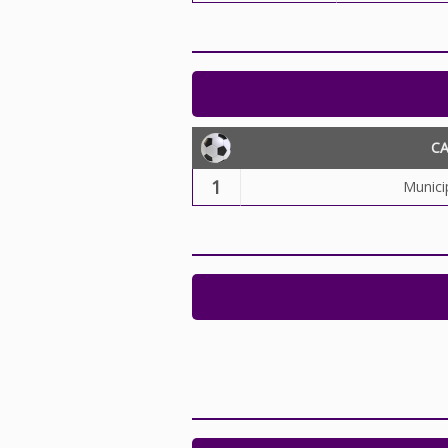
C
1
Municip