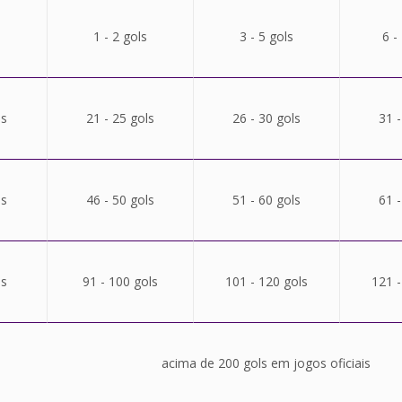
1 - 2 gols
3 - 5 gols
6 -
ls
21 - 25 gols
26 - 30 gols
31 -
ls
46 - 50 gols
51 - 60 gols
61 -
ls
91 - 100 gols
101 - 120 gols
121 -
acima de 200 gols em jogos oficiais