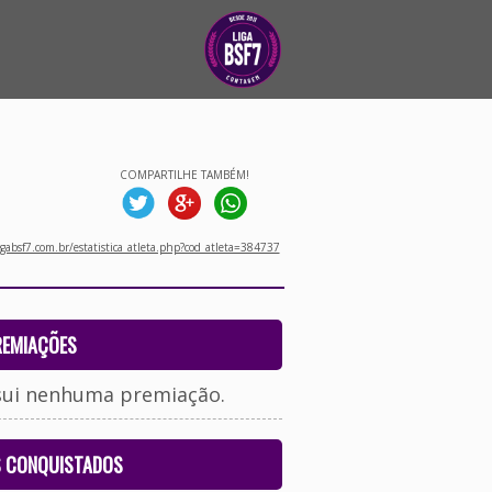
COMPARTILHE TAMBÉM!
gabsf7.com.br/estatistica_atleta.php?cod_atleta=384737
REMIAÇÕES
sui nenhuma premiação.
S CONQUISTADOS