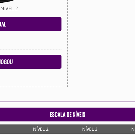
NíVEL 2
UAL
 JOGOU
ESCALA DE NÍVEIS
NÍVEL 2
NÍVEL 3
N