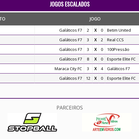
JOGOS ESCALADOS
TO
JOGO
Galáticos F7
2
X
0
Betim United
Galáticos F7
3
X
2
Real CCS
Galáticos F7
3
X
0
100Pressão
Galáticos F7
8
X
0
Esporte Elite FC
Maraca City FC
3
X
4
Galáticos F7
Galáticos F7
12
X
0
Esporte Elite FC
PARCEIROS