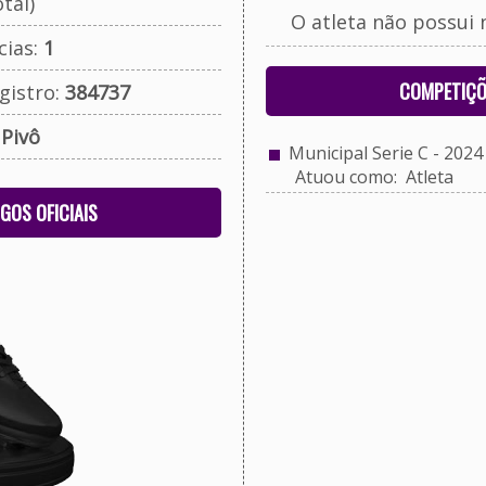
tal)
O atleta não possui 
cias:
1
COMPETIÇÕ
gistro:
384737
:
Pivô
Municipal Serie C - 2024
Atuou como: Atleta
OGOS OFICIAIS