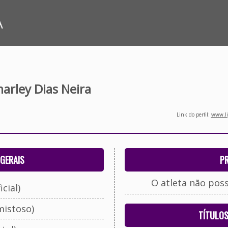
A
arley Dias Neira
Link do perfil:
www.li
GERAIS
P
O atleta não pos
cial)
mistoso)
TÍTULO