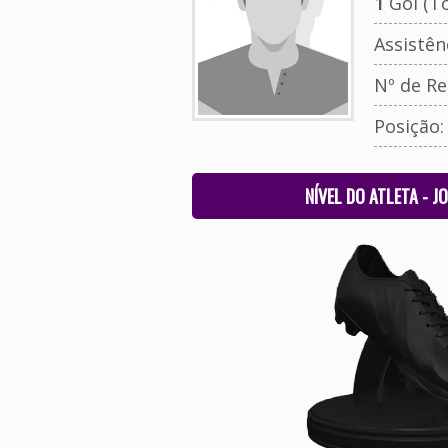
1
Gol (To
Assistên
Nº de Re
Posição
NÍVEL DO ATLETA - J