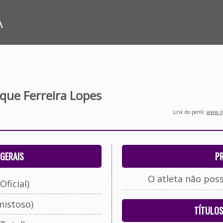
A
que Ferreira Lopes
Link do perfil:
www.li
GERAIS
P
O atleta não pos
Oficial)
mistoso)
TÍTULO