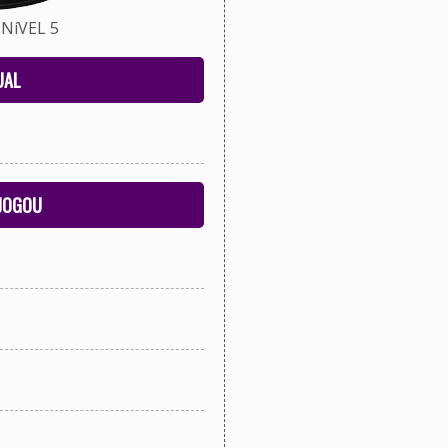
NíVEL 5
UAL
 JOGOU