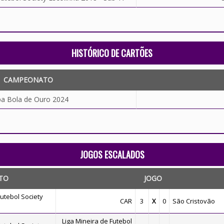
HISTÓRICO DE CARTÕES
CAMPEONATO
a Bola de Ouro 2024
JOGOS ESCALADOS
TO
JOGO
utebol Society
CAR
3
X
0
São Cristovão
Liga Mineira de Futebol