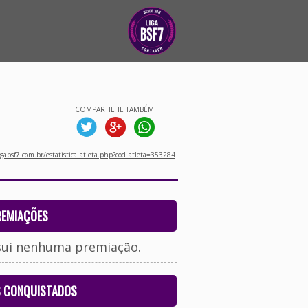
COMPARTILHE TAMBÉM!
gabsf7.com.br/estatistica_atleta.php?cod_atleta=353284
REMIAÇÕES
sui nenhuma premiação.
S CONQUISTADOS