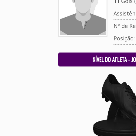
11
Gols (
Assistên
Nº de Re
Posição:
NÍVEL DO ATLETA - J