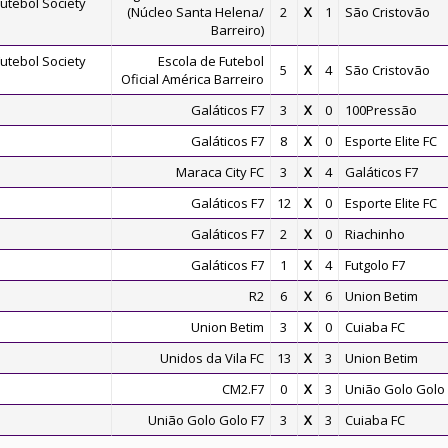
utebol Society
(Núcleo Santa Helena/
2
X
1
São Cristovão
Barreiro)
utebol Society
Escola de Futebol
5
X
4
São Cristovão
Oficial América Barreiro
Galáticos F7
3
X
0
100Pressão
Galáticos F7
8
X
0
Esporte Elite FC
Maraca City FC
3
X
4
Galáticos F7
Galáticos F7
12
X
0
Esporte Elite FC
Galáticos F7
2
X
0
Riachinho
Galáticos F7
1
X
4
Futgolo F7
R2
6
X
6
Union Betim
Union Betim
3
X
0
Cuiaba FC
Unidos da Vila FC
13
X
3
Union Betim
CM2.F7
0
X
3
União Golo Golo 
União Golo Golo F7
3
X
3
Cuiaba FC