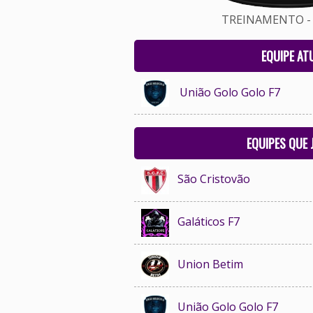
TREINAMENTO - 
EQUIPE AT
União Golo Golo F7
EQUIPES QUE
São Cristovão
Galáticos F7
Union Betim
União Golo Golo F7