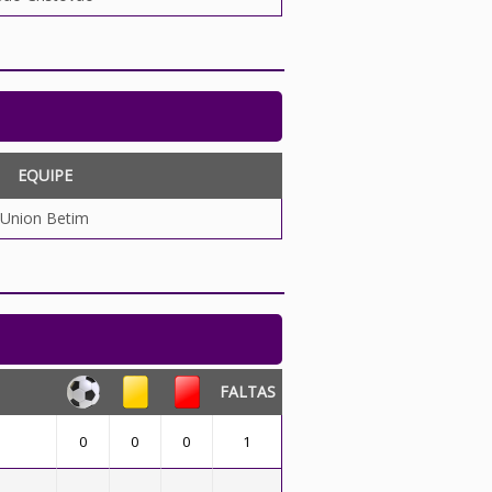
EQUIPE
Union Betim
FALTAS
0
0
0
1